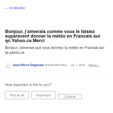
Skip
← US Weather
to
content
Bonjour, j’aimerais comme vous le faisiez
auparavent donner la météo en Francais sur
qc.Yahoo.ca Merci
Bonjour, j’aimerais que vous donniez la météo en Francais sur
qc.yahoo.ca
Jean-Pierre Dagenais
shared this idea
·
Jan 7, 2018
·
Report…
How important is this to you?
Not at all
Important
Critical