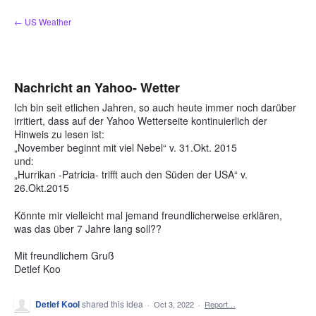
Skip
← US Weather
to
content
Nachricht an Yahoo- Wetter
Ich bin seit etlichen Jahren, so auch heute immer noch darüber
irritiert, dass auf der Yahoo Wetterseite kontinuierlich der
Hinweis zu lesen ist:
„November beginnt mit viel Nebel“ v. 31.Okt. 2015
und:
„Hurrikan -Patricia- trifft auch den Süden der USA“ v.
26.Okt.2015
Könnte mir vielleicht mal jemand freundlicherweise erklären,
was das über 7 Jahre lang soll??
Mit freundlichem Gruß
Detlef Koo
Detlef Kool
shared this idea
·
Oct 3, 2022
·
Report…