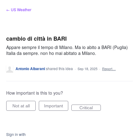
Skip
← US Weather
to
content
cambio di città in BARI
Appare sempre il tempo di Milano. Ma io abito a BARI (Puglia)
Italia da sempre. non ho mai abitato a Milano.
Antonio Albarani
shared this idea
·
Sep 18, 2025
·
Report…
How important is this to you?
Not at all
Important
Critical
Sign in with