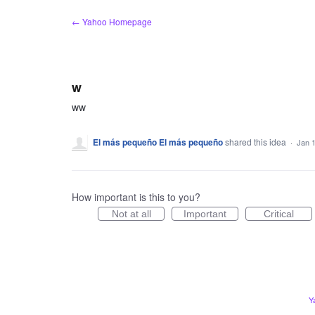
Skip
← Yahoo Homepage
to
content
w
ww
El más pequeño El más pequeño
shared this idea
·
Jan 
How important is this to you?
Not at all
Important
Critical
Y