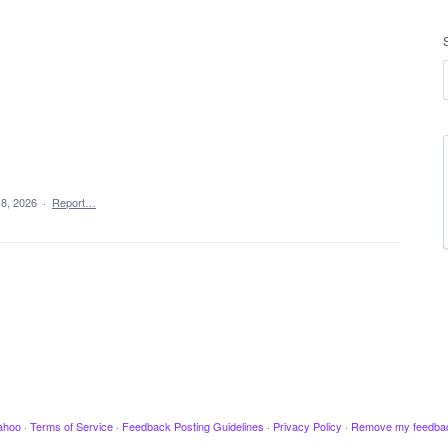
18, 2026
·
Report…
ahoo
·
Terms of Service
·
Feedback Posting Guidelines
·
Privacy Policy
·
Remove my feedba