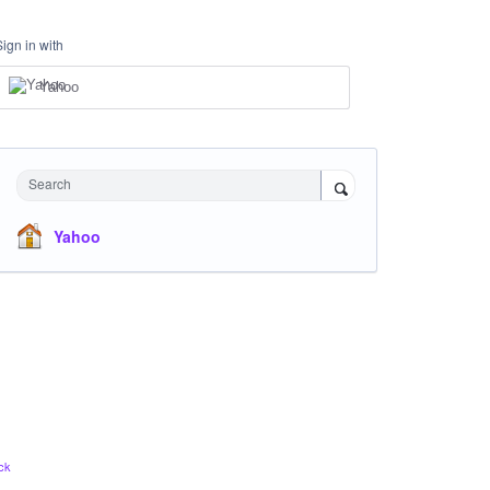
Sign in with
Yahoo
Search
Yahoo
ck