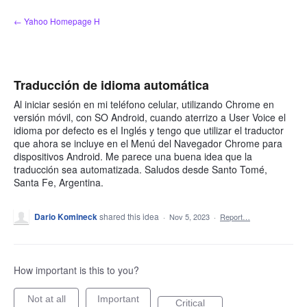
Skip
← Yahoo Homepage H
to
content
Traducción de idioma automática
Al iniciar sesión en mi teléfono celular, utilizando Chrome en
versión móvil, con SO Android, cuando aterrizo a User Voice el
idioma por defecto es el Inglés y tengo que utilizar el traductor
que ahora se incluye en el Menú del Navegador Chrome para
dispositivos Android. Me parece una buena idea que la
traducción sea automatizada. Saludos desde Santo Tomé,
Santa Fe, Argentina.
Dario Komineck
shared this idea
·
Nov 5, 2023
·
Report…
How important is this to you?
Not at all
Important
Critical