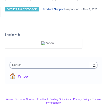
·
Product Support
responded
GATHERING FEEDBACK
·
Nov 8, 2023
Sign in with
Search
Yahoo
Yahoo
·
Terms of Service
·
Feedback Posting Guidelines
·
Privacy Policy
·
Remove
my feedback