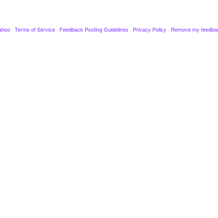
ahoo
·
Terms of Service
·
Feedback Posting Guidelines
·
Privacy Policy
·
Remove my feedba