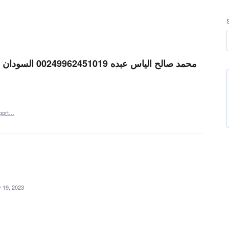
port…
 19, 2023