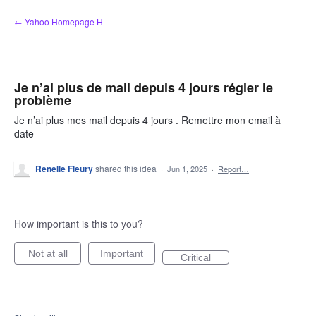
Skip
← Yahoo Homepage H
to
content
Je n’ai plus de mail depuis 4 jours régler le
problème
Je n’ai plus mes mail depuis 4 jours . Remettre mon email à
date
Renelle Fleury
shared this idea
·
Jun 1, 2025
·
Report…
How important is this to you?
Not at all
Important
Critical