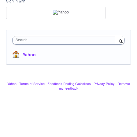
Sign in with
Search
Yahoo
Yahoo
·
Terms of Service
·
Feedback Posting Guidelines
·
Privacy Policy
·
Remove
my feedback