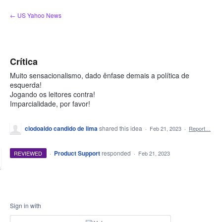
Skip
← US Yahoo News
to
content
Crítica
Muito sensacionalismo, dado ênfase demais a política de
esquerda!
Jogando os leitores contra!
Imparcialidade, por favor!
clodoaldo candido de lima
shared this idea
·
Feb 21, 2023
·
Report…
·
Product Support
responded
REVIEWED
·
Feb 21, 2023
Sign in with