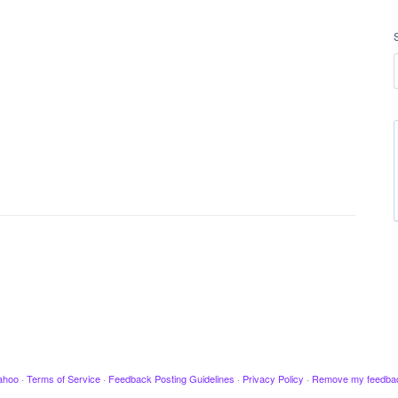
ahoo
·
Terms of Service
·
Feedback Posting Guidelines
·
Privacy Policy
·
Remove my feedba