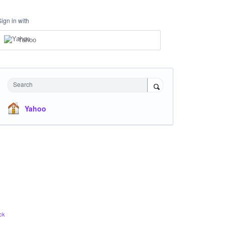
Sign in with
Yahoo
Search
Yahoo
ck