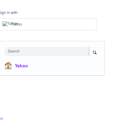
Sign in with
Yahoo
Search
Yahoo
ck