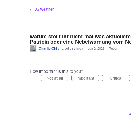
Skip
← US Weather
to
content
warum stellt Ihr nicht mal was aktuellere
Patricia oder eine Nebelwarnung vom N
Charlie Ohl
shared this idea
·
Jun 2, 2023
·
Report…
How important is this to you?
Not at all
Important
Critical
Y