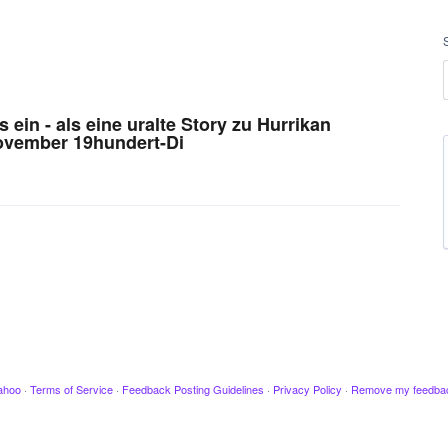
s ein - als eine uralte Story zu Hurrikan
ovember 19hundert-Di
ahoo
·
Terms of Service
·
Feedback Posting Guidelines
·
Privacy Policy
·
Remove my feedba