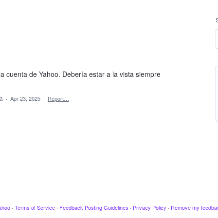
 cuenta de Yahoo. Debería estar a la vista siempre
ea
·
Apr 23, 2025
·
Report…
ahoo
·
Terms of Service
·
Feedback Posting Guidelines
·
Privacy Policy
·
Remove my feedba