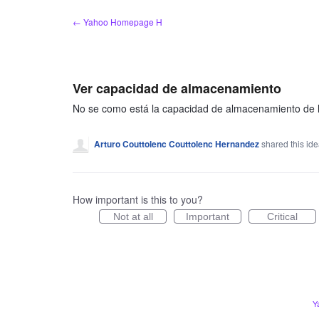
Skip
← Yahoo Homepage H
to
content
Ver capacidad de almacenamiento
No se como está la capacidad de almacenamiento de la
Arturo Couttolenc Couttolenc Hernandez
shared this id
How important is this to you?
Not at all
Important
Critical
Y