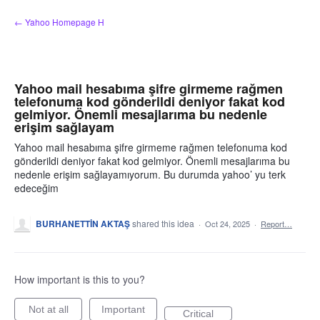
Skip
← Yahoo Homepage H
to
content
Yahoo mail hesabıma şifre girmeme rağmen
telefonuma kod gönderildi deniyor fakat kod
gelmiyor. Önemli mesajlarıma bu nedenle
erişim sağlayam
Yahoo mail hesabıma şifre girmeme rağmen telefonuma kod
gönderildi deniyor fakat kod gelmiyor. Önemli mesajlarıma bu
nedenle erişim sağlayamıyorum. Bu durumda yahoo’ yu terk
edeceğim
BURHANETTİN AKTAŞ
shared this idea
·
Oct 24, 2025
·
Report…
How important is this to you?
Not at all
Important
Critical