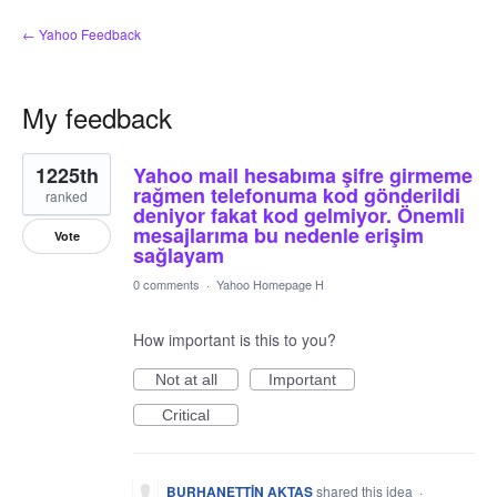
← Yahoo Feedback
My feedback
2
1225th
Yahoo mail hesabıma şifre girmeme
results
found
rağmen telefonuma kod gönderildi
ranked
deniyor fakat kod gelmiyor. Önemli
mesajlarıma bu nedenle erişim
Vote
sağlayam
0 comments
·
Yahoo Homepage H
How important is this to you?
Not at all
Important
Critical
BURHANETTİN AKTAŞ
shared this idea
·