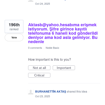
Oct 24, 2025
196th
Aktasb@yahoo.hesabıma erişmek
istiyorum. Şifre girince kayıtlı
ranked
telefonuma 6 haneli kod gönderildi
deniyor ama kod asla gelmiyor. Bu
Vote
nedenle
0 comments
·
Noble Basic
How important is this to you?
Not at all
Important
Critical
BURHANETTİN AKTAŞ
shared this idea
·
Oct 23, 2025