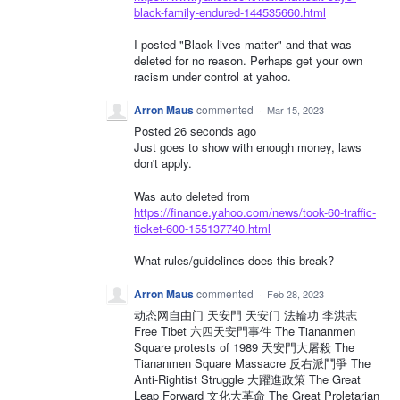
black-family-endured-144535660.html
I posted "Black lives matter" and that was
deleted for no reason. Perhaps get your own
racism under control at yahoo.
Arron Maus
commented
·
Mar 15, 2023
Posted 26 seconds ago
Just goes to show with enough money, laws
don't apply.
Was auto deleted from
https://finance.yahoo.com/news/took-60-traffic-
ticket-600-155137740.html
What rules/guidelines does this break?
Arron Maus
commented
·
Feb 28, 2023
动态网自由门 天安門 天安门 法輪功 李洪志
Free Tibet 六四天安門事件 The Tiananmen
Square protests of 1989 天安門大屠殺 The
Tiananmen Square Massacre 反右派鬥爭 The
Anti-Rightist Struggle 大躍進政策 The Great
Leap Forward 文化大革命 The Great Proletarian