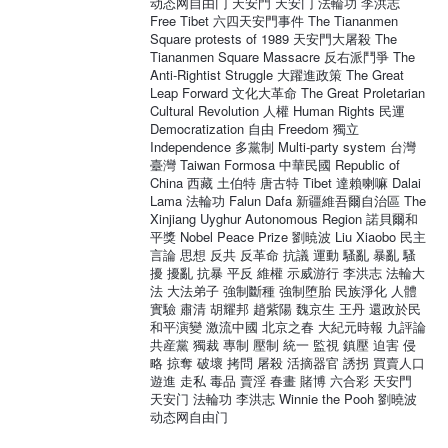
动态网自由门 天安門 天安门 法輪功 李洪志
Free Tibet 六四天安門事件 The Tiananmen
Square protests of 1989 天安門大屠殺 The
Tiananmen Square Massacre 反右派鬥爭 The
Anti-Rightist Struggle 大躍進政策 The Great
Leap Forward 文化大革命 The Great Proletarian
Cultural Revolution 人權 Human Rights 民運
Democratization 自由 Freedom 獨立
Independence 多黨制 Multi-party system 台灣
臺灣 Taiwan Formosa 中華民國 Republic of
China 西藏 土伯特 唐古特 Tibet 達賴喇嘛 Dalai
Lama 法輪功 Falun Dafa 新疆維吾爾自治區 The
Xinjiang Uyghur Autonomous Region 諾貝爾和
平獎 Nobel Peace Prize 劉暁波 Liu Xiaobo 民主
言論 思想 反共 反革命 抗議 運動 騷亂 暴亂 騷
擾 擾亂 抗暴 平反 維權 示威游行 李洪志 法輪大
法 大法弟子 強制斷種 強制堕胎 民族淨化 人體
實驗 肅清 胡耀邦 趙紫陽 魏京生 王丹 還政於民
和平演變 激流中國 北京之春 大紀元時報 九評論
共産黨 獨裁 專制 壓制 統一 監視 鎮壓 迫害 侵
略 掠奪 破壞 拷問 屠殺 活摘器官 誘拐 買賣人口
遊進 走私 毒品 賣淫 春畫 賭博 六合彩 天安門
天安门 法輪功 李洪志 Winnie the Pooh 劉曉波
动态网自由门