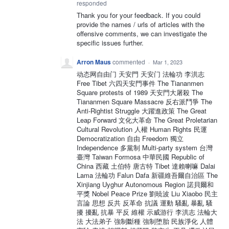
responded
Thank you for your feedback. If you could
provide the names / urls of articles with the
offensive comments, we can investigate the
specific issues further.
Arron Maus
commented
·
Mar 1, 2023
动态网自由门 天安門 天安门 法輪功 李洪志
Free Tibet 六四天安門事件 The Tiananmen
Square protests of 1989 天安門大屠殺 The
Tiananmen Square Massacre 反右派鬥爭 The
Anti-Rightist Struggle 大躍進政策 The Great
Leap Forward 文化大革命 The Great Proletarian
Cultural Revolution 人權 Human Rights 民運
Democratization 自由 Freedom 獨立
Independence 多黨制 Multi-party system 台灣
臺灣 Taiwan Formosa 中華民國 Republic of
China 西藏 土伯特 唐古特 Tibet 達賴喇嘛 Dalai
Lama 法輪功 Falun Dafa 新疆維吾爾自治區 The
Xinjiang Uyghur Autonomous Region 諾貝爾和
平獎 Nobel Peace Prize 劉暁波 Liu Xiaobo 民主
言論 思想 反共 反革命 抗議 運動 騷亂 暴亂 騷
擾 擾亂 抗暴 平反 維權 示威游行 李洪志 法輪大
法 大法弟子 強制斷種 強制堕胎 民族淨化 人體