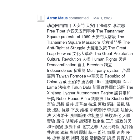
Arron Maus
commented
·
Mar 1, 2023
动态网自由门 天安門 天安门 法輪功 李洪志
Free Tibet 六四天安門事件 The Tiananmen
Square protests of 1989 天安門大屠殺 The
Tiananmen Square Massacre 反右派鬥爭 The
Anti-Rightist Struggle 大躍進政策 The Great
Leap Forward 文化大革命 The Great Proletarian
Cultural Revolution 人權 Human Rights 民運
Democratization 自由 Freedom 獨立
Independence 多黨制 Multi-party system 台灣
臺灣 Taiwan Formosa 中華民國 Republic of
China 西藏 土伯特 唐古特 Tibet 達賴喇嘛 Dalai
Lama 法輪功 Falun Dafa 新疆維吾爾自治區 The
Xinjiang Uyghur Autonomous Region 諾貝爾和
平獎 Nobel Peace Prize 劉暁波 Liu Xiaobo 民主
言論 思想 反共 反革命 抗議 運動 騷亂 暴亂 騷
擾 擾亂 抗暴 平反 維權 示威游行 李洪志 法輪大
法 大法弟子 強制斷種 強制堕胎 民族淨化 人體
實驗 肅清 胡耀邦 趙紫陽 魏京生 王丹 還政於民
和平演變 激流中國 北京之春 大紀元時報 九評論
共産黨 獨裁 專制 壓制 統一 監視 鎮壓 迫害 侵
略 掠奪 破壞 拷問 屠殺 活摘器官 誘拐 買賣人口