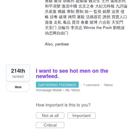
實驗 肅清 胡耀邦 趙紫陽 魏京生 王丹 還政於民
和平演變 激流中國 北京之春 大紀元時報 九評論
共産黨 獨裁 專制 壓制 統一 監視 鎮壓 迫害 侵
略 掠奪 破壞 拷問 屠殺 活摘器官 誘拐 買賣人口
遊進 走私 毒品 賣淫 春畫 賭博 六合彩 天安門
天安门 法輪功 李洪志 Winnie the Pooh 劉曉波
动态网自由门
Also, ywnbaw
214th
I want to see hot men on the
newfeed.
ranked
GATHERING FEEDBACK
·
1 comment
·
Yahoo
Vote
Homepage Mobile
»
My Yahoo
How important is this to you?
Not at all
Important
Critical