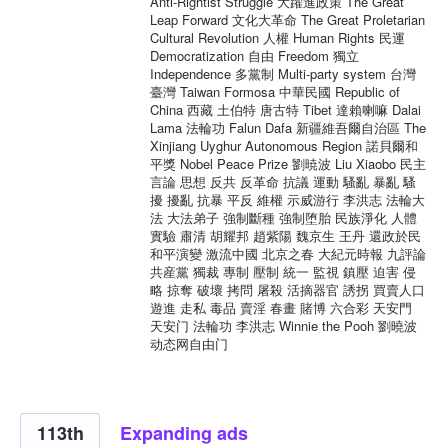
Anti-Rightist Struggle 大躍進政策 The Great
Leap Forward 文化大革命 The Great Proletarian
Cultural Revolution 人權 Human Rights 民運
Democratization 自由 Freedom 獨立
Independence 多黨制 Multi-party system 台灣
臺灣 Taiwan Formosa 中華民國 Republic of
China 西藏 土伯特 唐古特 Tibet 達賴喇嘛 Dalai
Lama 法輪功 Falun Dafa 新疆維吾爾自治區 The
Xinjiang Uyghur Autonomous Region 諾貝爾和
平獎 Nobel Peace Prize 劉暁波 Liu Xiaobo 民主
言論 思想 反共 反革命 抗議 運動 騷亂 暴亂 騷
擾 擾亂 抗暴 平反 維權 示威游行 李洪志 法輪大
法 大法弟子 強制斷種 強制堕胎 民族淨化 人體
實驗 肅清 胡耀邦 趙紫陽 魏京生 王丹 還政於民
和平演變 激流中國 北京之春 大紀元時報 九評論
共産黨 獨裁 專制 壓制 統一 監視 鎮壓 迫害 侵
略 掠奪 破壞 拷問 屠殺 活摘器官 誘拐 買賣人口
遊進 走私 毒品 賣淫 春畫 賭博 六合彩 天安門
天安门 法輪功 李洪志 Winnie the Pooh 劉曉波
动态网自由门
113th
Expanding ads