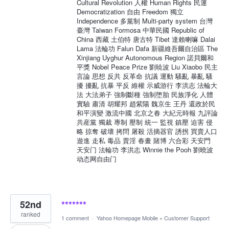
Cultural Revolution 人權 Human Rights 民運
Democratization 自由 Freedom 獨立
Independence 多黨制 Multi-party system 台灣
臺灣 Taiwan Formosa 中華民國 Republic of
China 西藏 土伯特 唐古特 Tibet 達賴喇嘛 Dalai
Lama 法輪功 Falun Dafa 新疆維吾爾自治區 The
Xinjiang Uyghur Autonomous Region 諾貝爾和
平獎 Nobel Peace Prize 劉暁波 Liu Xiaobo 民主
言論 思想 反共 反革命 抗議 運動 騷亂 暴亂 騷
擾 擾亂 抗暴 平反 維權 示威游行 李洪志 法輪大
法 大法弟子 強制斷種 強制堕胎 民族淨化 人體
實驗 肅清 胡耀邦 趙紫陽 魏京生 王丹 還政於民
和平演變 激流中國 北京之春 大紀元時報 九評論
共産黨 獨裁 專制 壓制 統一 監視 鎮壓 迫害 侵
略 掠奪 破壞 拷問 屠殺 活摘器官 誘拐 買賣人口
遊進 走私 毒品 賣淫 春畫 賭博 六合彩 天安門
天安门 法輪功 李洪志 Winnie the Pooh 劉曉波
动态网自由门
52nd
*******
ranked
1 comment
·
Yahoo Homepage Mobile
»
Customer Support