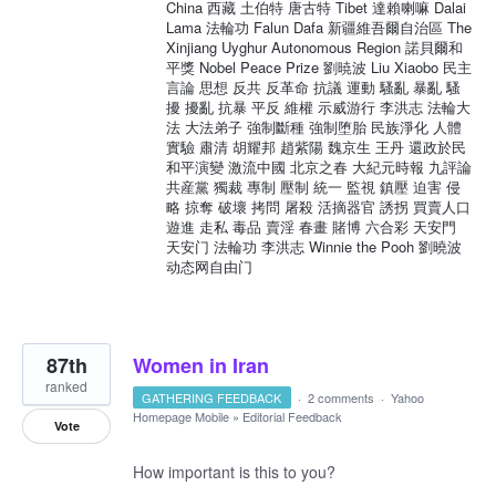
China 西藏 土伯特 唐古特 Tibet 達賴喇嘛 Dalai
Lama 法輪功 Falun Dafa 新疆維吾爾自治區 The
Xinjiang Uyghur Autonomous Region 諾貝爾和
平獎 Nobel Peace Prize 劉暁波 Liu Xiaobo 民主
言論 思想 反共 反革命 抗議 運動 騷亂 暴亂 騷
擾 擾亂 抗暴 平反 維權 示威游行 李洪志 法輪大
法 大法弟子 強制斷種 強制堕胎 民族淨化 人體
實驗 肅清 胡耀邦 趙紫陽 魏京生 王丹 還政於民
和平演變 激流中國 北京之春 大紀元時報 九評論
共産黨 獨裁 專制 壓制 統一 監視 鎮壓 迫害 侵
略 掠奪 破壞 拷問 屠殺 活摘器官 誘拐 買賣人口
遊進 走私 毒品 賣淫 春畫 賭博 六合彩 天安門
天安门 法輪功 李洪志 Winnie the Pooh 劉曉波
动态网自由门
87th
Women in Iran
ranked
GATHERING FEEDBACK
·
2 comments
·
Yahoo
Homepage Mobile
»
Editorial Feedback
Vote
How important is this to you?