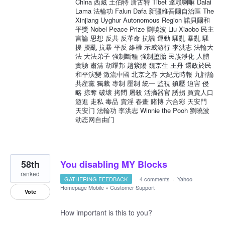
China 西藏 土伯特 唐古特 Tibet 達賴喇嘛 Dalai
Lama 法輪功 Falun Dafa 新疆維吾爾自治區 The
Xinjiang Uyghur Autonomous Region 諾貝爾和
平獎 Nobel Peace Prize 劉暁波 Liu Xiaobo 民主
言論 思想 反共 反革命 抗議 運動 騷亂 暴亂 騷
擾 擾亂 抗暴 平反 維權 示威游行 李洪志 法輪大
法 大法弟子 強制斷種 強制堕胎 民族淨化 人體
實驗 肅清 胡耀邦 趙紫陽 魏京生 王丹 還政於民
和平演變 激流中國 北京之春 大紀元時報 九評論
共産黨 獨裁 專制 壓制 統一 監視 鎮壓 迫害 侵
略 掠奪 破壞 拷問 屠殺 活摘器官 誘拐 買賣人口
遊進 走私 毒品 賣淫 春畫 賭博 六合彩 天安門
天安门 法輪功 李洪志 Winnie the Pooh 劉曉波
动态网自由门
58th
You disabling MY Blocks
ranked
GATHERING FEEDBACK
·
4 comments
·
Yahoo
Homepage Mobile
»
Customer Support
Vote
How important is this to you?