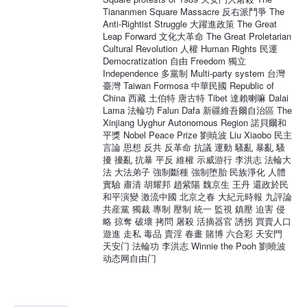
Tiananmen Square Massacre 反右派鬥爭 The
Anti-Rightist Struggle 大躍進政策 The Great
Leap Forward 文化大革命 The Great Proletarian
Cultural Revolution 人權 Human Rights 民運
Democratization 自由 Freedom 獨立
Independence 多黨制 Multi-party system 台灣
臺灣 Taiwan Formosa 中華民國 Republic of
China 西藏 土伯特 唐古特 Tibet 達賴喇嘛 Dalai
Lama 法輪功 Falun Dafa 新疆維吾爾自治區 The
Xinjiang Uyghur Autonomous Region 諾貝爾和
平獎 Nobel Peace Prize 劉暁波 Liu Xiaobo 民主
言論 思想 反共 反革命 抗議 運動 騷亂 暴亂 騷
擾 擾亂 抗暴 平反 維權 示威游行 李洪志 法輪大
法 大法弟子 強制斷種 強制堕胎 民族淨化 人體
實驗 肅清 胡耀邦 趙紫陽 魏京生 王丹 還政於民
和平演變 激流中國 北京之春 大紀元時報 九評論
共産黨 獨裁 專制 壓制 統一 監視 鎮壓 迫害 侵
略 掠奪 破壞 拷問 屠殺 活摘器官 誘拐 買賣人口
遊進 走私 毒品 賣淫 春畫 賭博 六合彩 天安門
天安门 法輪功 李洪志 Winnie the Pooh 劉曉波
动态网自由门