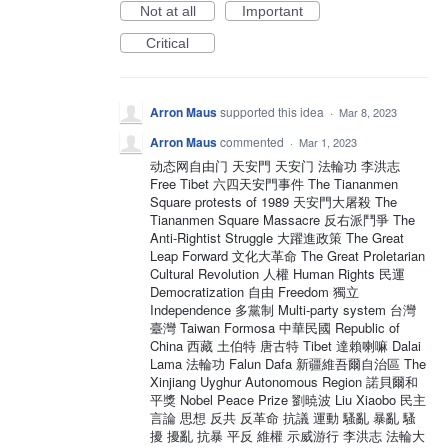
Not at all
Important
Critical
Arron Maus
supported this idea
·
Mar 8, 2023
Arron Maus
commented
·
Mar 1, 2023
动态网自由门 天安門 天安门 法輪功 李洪志
Free Tibet 六四天安門事件 The Tiananmen
Square protests of 1989 天安門大屠殺 The
Tiananmen Square Massacre 反右派鬥爭 The
Anti-Rightist Struggle 大躍進政策 The Great
Leap Forward 文化大革命 The Great Proletarian
Cultural Revolution 人權 Human Rights 民運
Democratization 自由 Freedom 獨立
Independence 多黨制 Multi-party system 台灣
臺灣 Taiwan Formosa 中華民國 Republic of
China 西藏 土伯特 唐古特 Tibet 達賴喇嘛 Dalai
Lama 法輪功 Falun Dafa 新疆維吾爾自治區 The
Xinjiang Uyghur Autonomous Region 諾貝爾和
平獎 Nobel Peace Prize 劉暁波 Liu Xiaobo 民主
言論 思想 反共 反革命 抗議 運動 騷亂 暴亂 騷
擾 擾亂 抗暴 平反 維權 示威游行 李洪志 法輪大