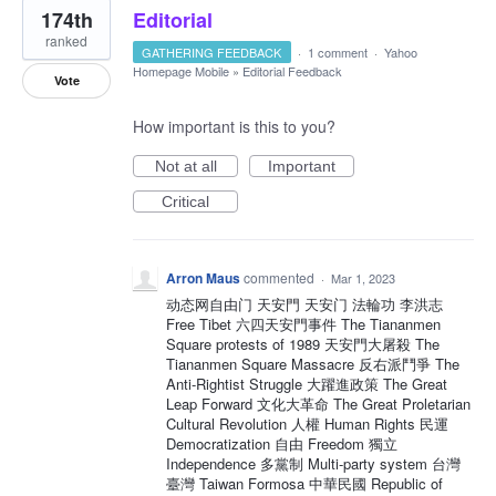
174th
Editorial
ranked
GATHERING FEEDBACK
·
1 comment
·
Yahoo
Homepage Mobile
»
Editorial Feedback
Vote
How important is this to you?
Not at all
Important
Critical
Arron Maus
commented
·
Mar 1, 2023
动态网自由门 天安門 天安门 法輪功 李洪志
Free Tibet 六四天安門事件 The Tiananmen
Square protests of 1989 天安門大屠殺 The
Tiananmen Square Massacre 反右派鬥爭 The
Anti-Rightist Struggle 大躍進政策 The Great
Leap Forward 文化大革命 The Great Proletarian
Cultural Revolution 人權 Human Rights 民運
Democratization 自由 Freedom 獨立
Independence 多黨制 Multi-party system 台灣
臺灣 Taiwan Formosa 中華民國 Republic of