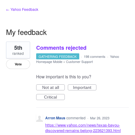
← Yahoo Feedback
My feedback
33
5th
Comments rejected
results
found
ranked
GATHERING FEEDBACK
·
198 comments
·
Yahoo
Homepage Mobile
»
Customer Support
Vote
How important is this to you?
Not at all
Important
Critical
Arron Maus
commented
·
Mar 26, 2023
https://www.yahoo.com/news/texas-bayou-
discovered-remains-belong-223621393.html