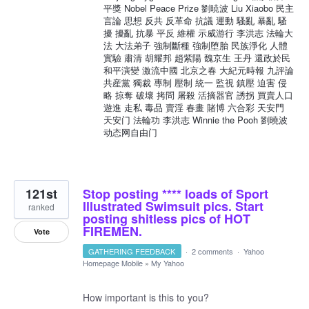
平獎 Nobel Peace Prize 劉暁波 Liu Xiaobo 民主
言論 思想 反共 反革命 抗議 運動 騷亂 暴亂 騷
擾 擾亂 抗暴 平反 維權 示威游行 李洪志 法輪大
法 大法弟子 強制斷種 強制堕胎 民族淨化 人體
實驗 肅清 胡耀邦 趙紫陽 魏京生 王丹 還政於民
和平演變 激流中國 北京之春 大紀元時報 九評論
共産黨 獨裁 專制 壓制 統一 監視 鎮壓 迫害 侵
略 掠奪 破壞 拷問 屠殺 活摘器官 誘拐 買賣人口
遊進 走私 毒品 賣淫 春畫 賭博 六合彩 天安門
天安门 法輪功 李洪志 Winnie the Pooh 劉曉波
动态网自由门
121st
Stop posting **** loads of Sport
Illustrated Swimsuit pics. Start
ranked
posting shitless pics of HOT
FIREMEN.
Vote
GATHERING FEEDBACK
·
2 comments
·
Yahoo
Homepage Mobile
»
My Yahoo
How important is this to you?