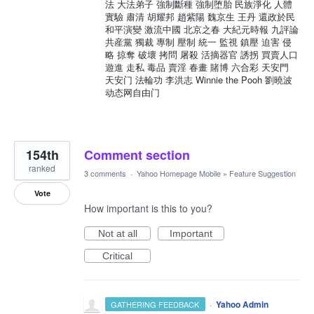
法 大法弟子 強制斷種 強制堕胎 民族淨化 人體
實驗 肅清 胡耀邦 趙紫陽 魏京生 王丹 還政於民
和平演變 激流中國 北京之春 大紀元時報 九評論
共産黨 獨裁 專制 壓制 統一 監視 鎮壓 迫害 侵
略 掠奪 破壞 拷問 屠殺 活摘器官 誘拐 買賣人口
遊進 走私 毒品 賣淫 春畫 賭博 六合彩 天安門
天安门 法輪功 李洪志 Winnie the Pooh 劉曉波
动态网自由门
154th
Comment section
ranked
3 comments
·
Yahoo Homepage Mobile
»
Feature Suggestion
Vote
How important is this to you?
Not at all
Important
Critical
·
Yahoo Admin
GATHERING FEEDBACK