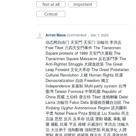
Not at all
Important
Critical
Arron Maus
commented
·
Mar 1, 2023
动态网自由门 天安門 天安门 法輪功 李洪志
Free Tibet 六四天安門事件 The Tiananmen
Square protests of 1989 天安門大屠殺 The
Tiananmen Square Massacre 反右派鬥爭 The
Anti-Rightist Struggle 大躍進政策 The Great
Leap Forward 文化大革命 The Great Proletarian
Cultural Revolution 人權 Human Rights 民運
Democratization 自由 Freedom 獨立
Independence 多黨制 Multi-party system 台灣
臺灣 Taiwan Formosa 中華民國 Republic of
China 西藏 土伯特 唐古特 Tibet 達賴喇嘛 Dalai
Lama 法輪功 Falun Dafa 新疆維吾爾自治區 The
Xinjiang Uyghur Autonomous Region 諾貝爾和
平獎 Nobel Peace Prize 劉暁波 Liu Xiaobo 民主
言論 思想 反共 反革命 抗議 運動 騷亂 暴亂 騷
擾 擾亂 抗暴 平反 維權 示威游行 李洪志 法輪大
法 大法弟子 強制斷種 強制堕胎 民族淨化 人體
實驗 肅清 胡耀邦 趙紫陽 魏京生 王丹 還政於民