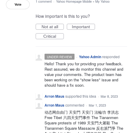
1 comment
·
Yahoo Homepage Mobile
»
My Yahoo
Vote
How important is this to you?
Not at all
Important
Critical
·
Yahoo Admin
responded
UNDER REVIEW
Hello! Thank you for providing your feedback.
Rest assured, we do monitor this channel and
value your comments. The product team has
been working on the "show less" issue and
should have a fix soon.
Arron Maus
supported this idea
·
Mar 8, 2023
Arron Maus
commented
·
Mar 1, 2023
动态网自由门 天安門 天安门 法輪功 李洪志
Free Tibet 六四天安門事件 The Tiananmen
Square protests of 1989 天安門大屠殺 The
Tiananmen Square Massacre 反右派鬥爭 The