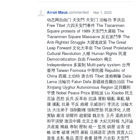
Arron Maus
commented
·
Mar 1, 2023
动态网自由门 天安門 天安门 法輪功 李洪志
Free Tibet 六四天安門事件 The Tiananmen
Square protests of 1989 天安門大屠殺 The
Tiananmen Square Massacre 反右派鬥爭 The
Anti-Rightist Struggle 大躍進政策 The Great
Leap Forward 文化大革命 The Great Proletarian
Cultural Revolution 人權 Human Rights 民運
Democratization 自由 Freedom 獨立
Independence 多黨制 Multi-party system 台灣
臺灣 Taiwan Formosa 中華民國 Republic of
China 西藏 土伯特 唐古特 Tibet 達賴喇嘛 Dalai
Lama 法輪功 Falun Dafa 新疆維吾爾自治區 The
Xinjiang Uyghur Autonomous Region 諾貝爾和
平獎 Nobel Peace Prize 劉暁波 Liu Xiaobo 民主
言論 思想 反共 反革命 抗議 運動 騷亂 暴亂 騷
擾 擾亂 抗暴 平反 維權 示威游行 李洪志 法輪大
法 大法弟子 強制斷種 強制堕胎 民族淨化 人體
實驗 肅清 胡耀邦 趙紫陽 魏京生 王丹 還政於民
和平演變 激流中國 北京之春 大紀元時報 九評論
共産黨 獨裁 專制 壓制 統一 監視 鎮壓 迫害 侵
略 掠奪 破壞 拷問 屠殺 活摘器官 誘拐 買賣人口
遊進 走私 毒品 賣淫 春畫 賭博 六合彩 天安門