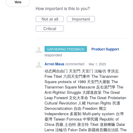
Vote
How important is this to you?
Not at all
Important
Critical
·
Product Support
GATHERING FEEDBACK
responded
Arron Maus
commented
·
Mar 1, 2023
动态网自由门 天安門 天安门 法輪功 李洪志
Free Tibet 六四天安門事件 The Tiananmen
Square protests of 1989 天安門大屠殺 The
Tiananmen Square Massacre 反右派鬥爭 The
Anti-Rightist Struggle 大躍進政策 The Great
Leap Forward 文化大革命 The Great Proletarian
Cultural Revolution 人權 Human Rights 民運
Democratization 自由 Freedom 獨立
Independence 多黨制 Multi-party system 台灣
臺灣 Taiwan Formosa 中華民國 Republic of
China 西藏 土伯特 唐古特 Tibet 達賴喇嘛 Dalai
Lama 法輪功 Falun Dafa 新疆維吾爾自治區 The