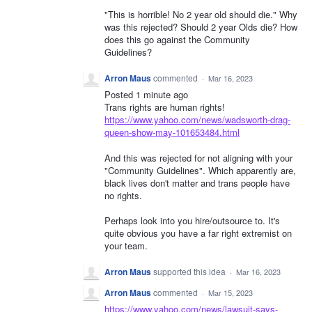
"This is horrible! No 2 year old should die." Why
was this rejected? Should 2 year Olds die? How
does this go against the Community
Guidelines?
Arron Maus
commented
·
Mar 16, 2023
Posted 1 minute ago
Trans rights are human rights!
https://www.yahoo.com/news/wadsworth-drag-
queen-show-may-101653484.html
And this was rejected for not aligning with your
"Community Guidelines". Which apparently are,
black lives don't matter and trans people have
no rights.
Perhaps look into you hire/outsource to. It's
quite obvious you have a far right extremist on
your team.
Arron Maus
supported this idea
·
Mar 16, 2023
Arron Maus
commented
·
Mar 15, 2023
https://www.yahoo.com/news/lawsuit-says-