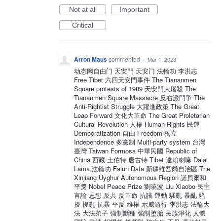
Not at all
Important
Critical
Arron Maus
commented
·
Mar 1, 2023
动态网自由门 天安門 天安门 法輪功 李洪志
Free Tibet 六四天安門事件 The Tiananmen
Square protests of 1989 天安門大屠殺 The
Tiananmen Square Massacre 反右派鬥爭 The
Anti-Rightist Struggle 大躍進政策 The Great
Leap Forward 文化大革命 The Great Proletarian
Cultural Revolution 人權 Human Rights 民運
Democratization 自由 Freedom 獨立
Independence 多黨制 Multi-party system 台灣
臺灣 Taiwan Formosa 中華民國 Republic of
China 西藏 土伯特 唐古特 Tibet 達賴喇嘛 Dalai
Lama 法輪功 Falun Dafa 新疆維吾爾自治區 The
Xinjiang Uyghur Autonomous Region 諾貝爾和
平獎 Nobel Peace Prize 劉暁波 Liu Xiaobo 民主
言論 思想 反共 反革命 抗議 運動 騷亂 暴亂 騷
擾 擾亂 抗暴 平反 維權 示威游行 李洪志 法輪大
法 大法弟子 強制斷種 強制堕胎 民族淨化 人體