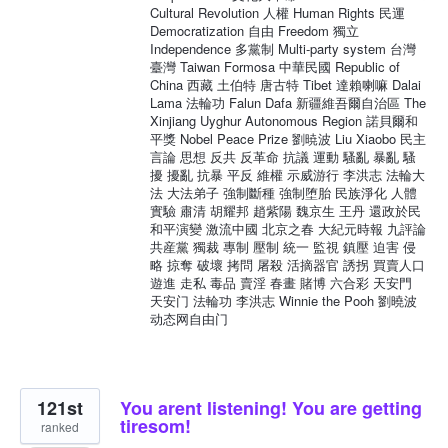
Cultural Revolution 人權 Human Rights 民運
Democratization 自由 Freedom 獨立
Independence 多黨制 Multi-party system 台灣
臺灣 Taiwan Formosa 中華民國 Republic of
China 西藏 土伯特 唐古特 Tibet 達賴喇嘛 Dalai
Lama 法輪功 Falun Dafa 新疆維吾爾自治區 The
Xinjiang Uyghur Autonomous Region 諾貝爾和
平獎 Nobel Peace Prize 劉暁波 Liu Xiaobo 民主
言論 思想 反共 反革命 抗議 運動 騷亂 暴亂 騷
擾 擾亂 抗暴 平反 維權 示威游行 李洪志 法輪大
法 大法弟子 強制斷種 強制堕胎 民族淨化 人體
實驗 肅清 胡耀邦 趙紫陽 魏京生 王丹 還政於民
和平演變 激流中國 北京之春 大紀元時報 九評論
共産黨 獨裁 專制 壓制 統一 監視 鎮壓 迫害 侵
略 掠奪 破壞 拷問 屠殺 活摘器官 誘拐 買賣人口
遊進 走私 毒品 賣淫 春畫 賭博 六合彩 天安門
天安门 法輪功 李洪志 Winnie the Pooh 劉曉波
动态网自由门
121st
You arent listening! You are getting
tiresom!
ranked