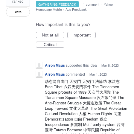
ranked
GATHERING FEEDBACK
·
1 comment
·
Yahoo
Homepage Mobile
»
Ads Feedback
Vote
How important is this to you?
Not at all
Important
Critical
Arron Maus
supported this idea
·
Mar 8, 2023
Arron Maus
commented
·
Mar 1, 2023
动态网自由门 天安門 天安门 法輪功 李洪志
Free Tibet 六四天安門事件 The Tiananmen
Square protests of 1989 天安門大屠殺 The
Tiananmen Square Massacre 反右派鬥爭 The
Anti-Rightist Struggle 大躍進政策 The Great
Leap Forward 文化大革命 The Great Proletarian
Cultural Revolution 人權 Human Rights 民運
Democratization 自由 Freedom 獨立
Independence 多黨制 Multi-party system 台灣
臺灣 Taiwan Formosa 中華民國 Republic of