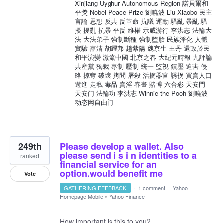
Xinjiang Uyghur Autonomous Region 諾貝爾和
平獎 Nobel Peace Prize 劉暁波 Liu Xiaobo 民主
言論 思想 反共 反革命 抗議 運動 騷亂 暴亂 騷
擾 擾亂 抗暴 平反 維權 示威游行 李洪志 法輪大
法 大法弟子 強制斷種 強制堕胎 民族淨化 人體
實驗 肅清 胡耀邦 趙紫陽 魏京生 王丹 還政於民
和平演變 激流中國 北京之春 大紀元時報 九評論
共産黨 獨裁 專制 壓制 統一 監視 鎮壓 迫害 侵
略 掠奪 破壞 拷問 屠殺 活摘器官 誘拐 買賣人口
遊進 走私 毒品 賣淫 春畫 賭博 六合彩 天安門
天安门 法輪功 李洪志 Winnie the Pooh 劉曉波
动态网自由门
249th
Please develop a wallet. Also
please send i s i n identities to a
ranked
financial service for an
option.would benefit me
Vote
GATHERING FEEDBACK
·
1 comment
·
Yahoo
Homepage Mobile
»
Yahoo Finance
How important is this to you?