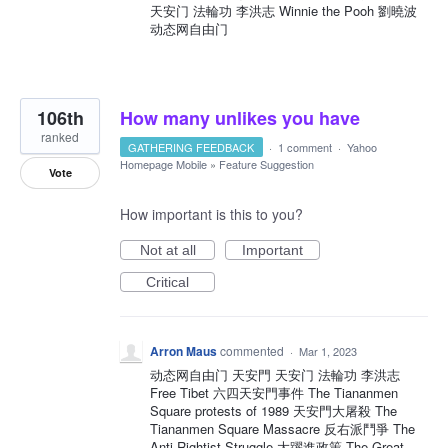
天安门 法輪功 李洪志 Winnie the Pooh 劉曉波
动态网自由门
106th
How many unlikes you have
ranked
GATHERING FEEDBACK
·
1 comment
·
Yahoo
Homepage Mobile
»
Feature Suggestion
Vote
How important is this to you?
Not at all
Important
Critical
Arron Maus
commented
·
Mar 1, 2023
动态网自由门 天安門 天安门 法輪功 李洪志
Free Tibet 六四天安門事件 The Tiananmen
Square protests of 1989 天安門大屠殺 The
Tiananmen Square Massacre 反右派鬥爭 The
Anti-Rightist Struggle 大躍進政策 The Great