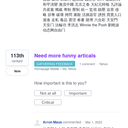
和平演變 激流中國 北京之春 大紀元時報 九評論
共産黨 獨裁 專制 壓制 統一 監視 鎮壓 迫害 侵
略 掠奪 破壞 拷問 屠殺 活摘器官 誘拐 買賣人口
遊進 走私 毒品 賣淫 春畫 賭博 六合彩 天安門
天安门 法輪功 李洪志 Winnie the Pooh 劉曉波
动态网自由门
113th
Need more funny articals
ranked
GATHERING FEEDBACK
·
1 comment
·
Yahoo
Homepage Mobile
»
My Yahoo
Vote
How important is this to you?
Not at all
Important
Critical
Arron Maus
commented
·
Mar 1, 2023