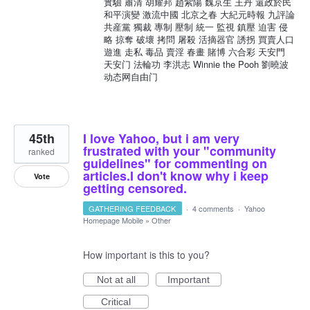
實驗 肅清 胡耀邦 趙紫陽 魏京生 王丹 還政於民
和平演變 激流中國 北京之春 大紀元時報 九評論
共産黨 獨裁 專制 壓制 統一 監視 鎮壓 迫害 侵
略 掠奪 破壞 拷問 屠殺 活摘器官 誘拐 買賣人口
遊進 走私 毒品 賣淫 春畫 賭博 六合彩 天安門
天安门 法輪功 李洪志 Winnie the Pooh 劉曉波
动态网自由门
45th
I love Yahoo, but i am very
frustrated with your "community
ranked
guidelines" for commenting on
articles.I don't know why i keep
Vote
getting censored.
GATHERING FEEDBACK
·
4 comments
·
Yahoo
Homepage Mobile
»
Other
How important is this to you?
Not at all
Important
Critical