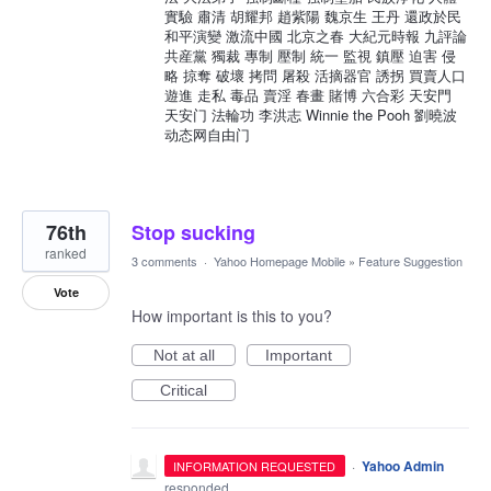
實驗 肅清 胡耀邦 趙紫陽 魏京生 王丹 還政於民
和平演變 激流中國 北京之春 大紀元時報 九評論
共産黨 獨裁 專制 壓制 統一 監視 鎮壓 迫害 侵
略 掠奪 破壞 拷問 屠殺 活摘器官 誘拐 買賣人口
遊進 走私 毒品 賣淫 春畫 賭博 六合彩 天安門
天安门 法輪功 李洪志 Winnie the Pooh 劉曉波
动态网自由门
76th
Stop sucking
ranked
3 comments
·
Yahoo Homepage Mobile
»
Feature Suggestion
Vote
How important is this to you?
Not at all
Important
Critical
·
Yahoo Admin
INFORMATION REQUESTED
responded