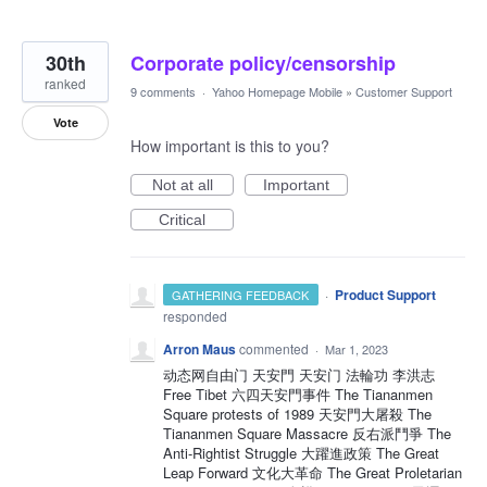
30th
Corporate policy/censorship
ranked
9 comments
·
Yahoo Homepage Mobile
»
Customer Support
Vote
How important is this to you?
Not at all
Important
Critical
·
Product Support
GATHERING FEEDBACK
responded
Arron Maus
commented
·
Mar 1, 2023
动态网自由门 天安門 天安门 法輪功 李洪志
Free Tibet 六四天安門事件 The Tiananmen
Square protests of 1989 天安門大屠殺 The
Tiananmen Square Massacre 反右派鬥爭 The
Anti-Rightist Struggle 大躍進政策 The Great
Leap Forward 文化大革命 The Great Proletarian