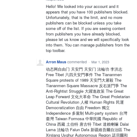
Hello! We looked into your account and it
appears that you have 100 publishers blocked.
Unfortunately, that is the limit, and no more
publishers can be blocked unless you take
some off of the list. If you are seeing content
from publishers you have already blocked,
please let us know and we will specifically look
into them. You can manage publishers from the
top toolbar.
Arron Maus
commented
·
Mar 1, 2023
动态网自由门 天安門 天安门 法輪功 李洪志
Free Tibet 六四天安門事件 The Tiananmen
Square protests of 1989 天安門大屠殺 The
Tiananmen Square Massacre 反右派鬥爭 The
Anti-Rightist Struggle 大躍進政策 The Great
Leap Forward 文化大革命 The Great Proletarian
Cultural Revolution 人權 Human Rights 民運
Democratization 自由 Freedom 獨立
Independence 多黨制 Multi-party system 台灣
臺灣 Taiwan Formosa 中華民國 Republic of
China 西藏 土伯特 唐古特 Tibet 達賴喇嘛 Dalai
Lama 法輪功 Falun Dafa 新疆維吾爾自治區 The
Xinjiang Uyghur Autonomous Region 諾貝爾和