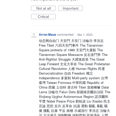
Not at all
Important
Critical
Arron Maus
commented
·
Mar 1, 2023
动态网自由门 天安門 天安门 法輪功 李洪志
Free Tibet 六四天安門事件 The Tiananmen
Square protests of 1989 天安門大屠殺 The
Tiananmen Square Massacre 反右派鬥爭 The
Anti-Rightist Struggle 大躍進政策 The Great
Leap Forward 文化大革命 The Great Proletarian
Cultural Revolution 人權 Human Rights 民運
Democratization 自由 Freedom 獨立
Independence 多黨制 Multi-party system 台灣
臺灣 Taiwan Formosa 中華民國 Republic of
China 西藏 土伯特 唐古特 Tibet 達賴喇嘛 Dalai
Lama 法輪功 Falun Dafa 新疆維吾爾自治區 The
Xinjiang Uyghur Autonomous Region 諾貝爾和
平獎 Nobel Peace Prize 劉暁波 Liu Xiaobo 民主
言論 思想 反共 反革命 抗議 運動 騷亂 暴亂 騷
擾 擾亂 抗暴 平反 維權 示威游行 李洪志 法輪大
法 大法弟子 強制斷種 強制堕胎 民族淨化 人體