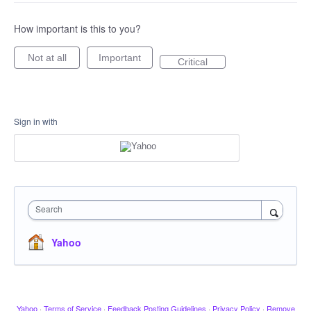
How important is this to you?
Not at all
Important
Critical
Sign in with
Search
Yahoo
Yahoo
·
Terms of Service
·
Feedback Posting Guidelines
·
Privacy Policy
·
Remove