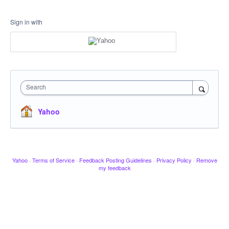
Sign in with
Search
Yahoo
Yahoo
·
Terms of Service
·
Feedback Posting Guidelines
·
Privacy Policy
·
Remove
my feedback