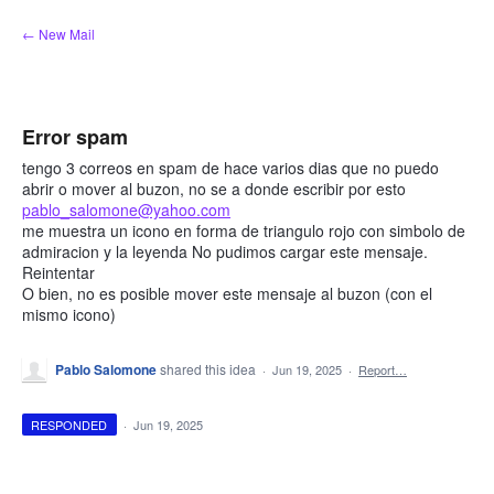
Skip
← New Mail
to
content
Error spam
tengo 3 correos en spam de hace varios dias que no puedo
abrir o mover al buzon, no se a donde escribir por esto
pablo_salomone@yahoo.com
me muestra un icono en forma de triangulo rojo con simbolo de
admiracion y la leyenda No pudimos cargar este mensaje.
Reintentar
O bien, no es posible mover este mensaje al buzon (con el
mismo icono)
Pablo Salomone
shared this idea
·
Jun 19, 2025
·
Report…
RESPONDED
·
Jun 19, 2025