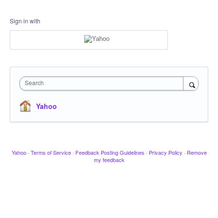
Sign in with
Search
Yahoo
Yahoo
·
Terms of Service
·
Feedback Posting Guidelines
·
Privacy Policy
·
Remove
my feedback