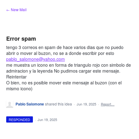
Skip
← New Mail
to
content
Error spam
tengo 3 correos en spam de hace varios dias que no puedo
abrir o mover al buzon, no se a donde escribir por esto
pablo_salomone@yahoo.com
me muestra un icono en forma de triangulo rojo con simbolo de
admiracion y la leyenda No pudimos cargar este mensaje.
Reintentar
O bien, no es posible mover este mensaje al buzon (con el
mismo icono)
Pablo Salomone
shared this idea
·
Jun 19, 2025
·
Report…
RESPONDED
·
Jun 19, 2025